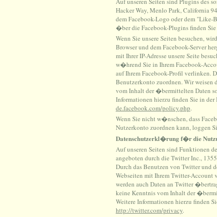
Auf unseren Seiten sind Plugins des s
Hacker Way, Menlo Park, California 94
dem Facebook-Logo oder dem "Like-But
�ber die Facebook-Plugins finden Sie
Wenn Sie unsere Seiten besuchen, wir
Browser und dem Facebook-Server herge
mit Ihrer IP-Adresse unsere Seite bes
w�hrend Sie in Ihrem Facebook-Accoun
auf Ihrem Facebook-Profil verlinken.
Benutzerkonto zuordnen. Wir weisen da
vom Inhalt der �bermittelten Daten s
Informationen hierzu finden Sie in d
de.facebook.com/policy.php
.
Wenn Sie nicht w�nschen, dass Faceb
Nutzerkonto zuordnen kann, loggen Si
Datenschutzerkl�rung f�r die Nutzu
Auf unseren Seiten sind Funktionen d
angeboten durch die Twitter Inc., 135
Durch das Benutzen von Twitter und d
Webseiten mit Ihrem Twitter-Account
werden auch Daten an Twitter �bertrage
keine Kenntnis vom Inhalt der �bermit
Weitere Informationen hierzu finden S
http://twitter.com/privacy
.