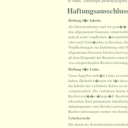
E-Mail:
christoph.lueken(at)gmx
Haftungsausschluss
Haftung f�r Inhalte
Als Diensteanbieter sind wir gem�� 
den allgemeinen Gesetzen verantwortl
jedoch nicht verpflichtet, �bermittel
oder nach Umst�nden zu forschen, die
Verpflichtungen zur Entfernung oder 
allgemeinen Gesetzen bleiben hiervon
ab dem Zeitpunkt der Kenntnis einer
von entsprechenden Rechtsverletzunge
Haftung f�r Links
Unser Angebot enth�lt Links zu externe
haben. Deshalb k�nnen wir f�r dies
die Inhalte der verlinkten Seiten ist st
verantwortlich. Die verlinkten Seite
Rechtsverst��e �berpr�ft. Rechtswid
erkennbar. Eine permanente inhaltliche
Anhaltspunkte einer Rechtsverletzung
Rechtsverletzungen werden wir derart
Urheberrecht
Die durch die Seitenbetreiber erstellt